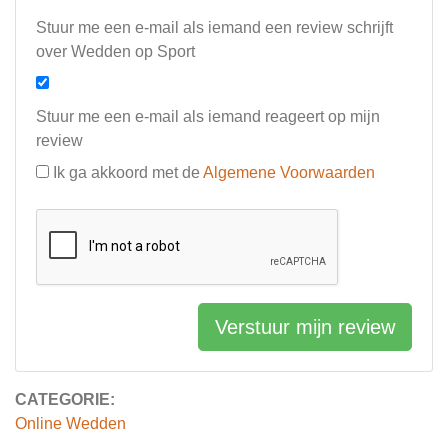
Stuur me een e-mail als iemand een review schrijft
over Wedden op Sport
Stuur me een e-mail als iemand reageert op mijn
review
Ik ga akkoord met de
Algemene Voorwaarden
Verstuur mijn review
CATEGORIE:
Online Wedden