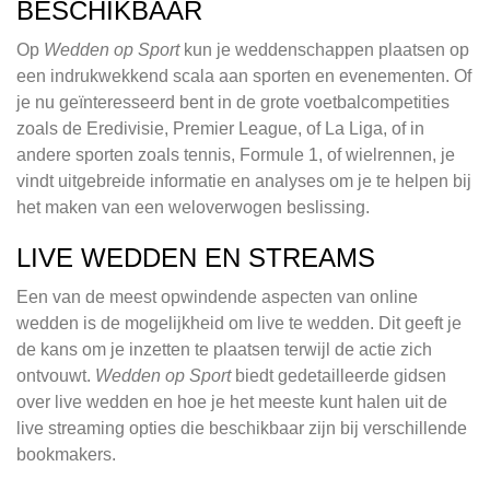
BESCHIKBAAR
Op
Wedden op Sport
kun je weddenschappen plaatsen op
een indrukwekkend scala aan sporten en evenementen. Of
je nu geïnteresseerd bent in de grote voetbalcompetities
zoals de Eredivisie, Premier League, of La Liga, of in
andere sporten zoals tennis, Formule 1, of wielrennen, je
vindt uitgebreide informatie en analyses om je te helpen bij
het maken van een weloverwogen beslissing.
LIVE WEDDEN EN STREAMS
Een van de meest opwindende aspecten van online
wedden is de mogelijkheid om live te wedden. Dit geeft je
de kans om je inzetten te plaatsen terwijl de actie zich
ontvouwt.
Wedden op Sport
biedt gedetailleerde gidsen
over live wedden en hoe je het meeste kunt halen uit de
live streaming opties die beschikbaar zijn bij verschillende
bookmakers.