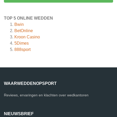
TOP 5 ONLINE WEDDEN
Bwin
BetOnline
Kroon Casino
5Dimes
888sport
WAARWEDDENOPSPORT
Reviews, ervaringen en klachten over wedkantoren
NIEUWSBRIEF