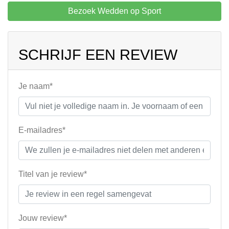
Bezoek Wedden op Sport
SCHRIJF EEN REVIEW
Je naam*
E-mailadres*
Titel van je review*
Jouw review*