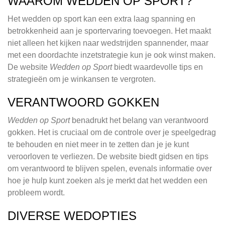
WAAROM WEDDEN OP SPORT?
Het wedden op sport kan een extra laag spanning en
betrokkenheid aan je sportervaring toevoegen. Het maakt
niet alleen het kijken naar wedstrijden spannender, maar
met een doordachte inzetstrategie kun je ook winst maken.
De website
Wedden op Sport
biedt waardevolle tips en
strategieën om je winkansen te vergroten.
VERANTWOORD GOKKEN
Wedden op Sport
benadrukt het belang van verantwoord
gokken. Het is cruciaal om de controle over je speelgedrag
te behouden en niet meer in te zetten dan je je kunt
veroorloven te verliezen. De website biedt gidsen en tips
om verantwoord te blijven spelen, evenals informatie over
hoe je hulp kunt zoeken als je merkt dat het wedden een
probleem wordt.
DIVERSE WEDOPTIES