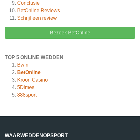
Conclusie
BetOnline
Reviews
Schrijf een review
Bezoek BetOnline
TOP 5 ONLINE WEDDEN
Bwin
BetOnline
Kroon Casino
5Dimes
888sport
WAARWEDDENOPSPORT