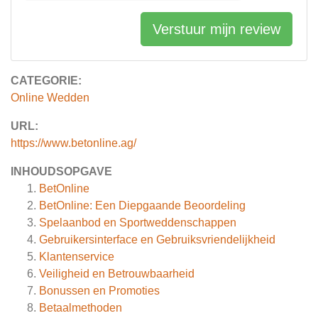
Verstuur mijn review
CATEGORIE:
Online Wedden
URL:
https://www.betonline.ag/
INHOUDSOPGAVE
BetOnline
BetOnline: Een Diepgaande Beoordeling
Spelaanbod en Sportweddenschappen
Gebruikersinterface en Gebruiksvriendelijkheid
Klantenservice
Veiligheid en Betrouwbaarheid
Bonussen en Promoties
Betaalmethoden