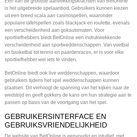
Een van de grootste aantrekkingskrachten van BetOnline
is het uitgebreide spelaanbod. Gebruikers kunnen kiezen
uit een breed scala aan casinospellen, waaronder
populaire tafelspellen zoals blackjack en roulette, evenals
een verscheidenheid aan gokautomaten. Voor
sportliefhebbers biedt BetOnline een indrukwekkende
verscheidenheid aan sportweddenschappen. Van voetbal
en basketbal tot tennis en paardenraces, er is voor elke
sportliefhebber wel iets te vinden.
BetOnline biedt ook live weddenschappen, waardoor
gebruikers tijdens het spel weddenschappen kunnen
plaatsen. Dit verhoogt de spanning van het kijken naar de
wedstrijd en geeft gokkers de kans om hun strategie aan te
passen op basis van de voortgang van het spel.
GEBRUIKERSINTERFACE EN
GEBRUIKSVRIENDELIJKHEID
De website van BetOnline is eenvoudig en intuïtief, met