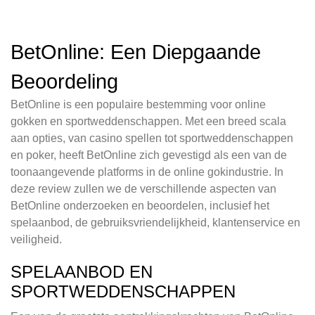
BetOnline: Een Diepgaande
Beoordeling
BetOnline is een populaire bestemming voor online
gokken en sportweddenschappen. Met een breed scala
aan opties, van casino spellen tot sportweddenschappen
en poker, heeft BetOnline zich gevestigd als een van de
toonaangevende platforms in de online gokindustrie. In
deze review zullen we de verschillende aspecten van
BetOnline onderzoeken en beoordelen, inclusief het
spelaanbod, de gebruiksvriendelijkheid, klantenservice en
veiligheid.
SPELAANBOD EN
SPORTWEDDENSCHAPPEN