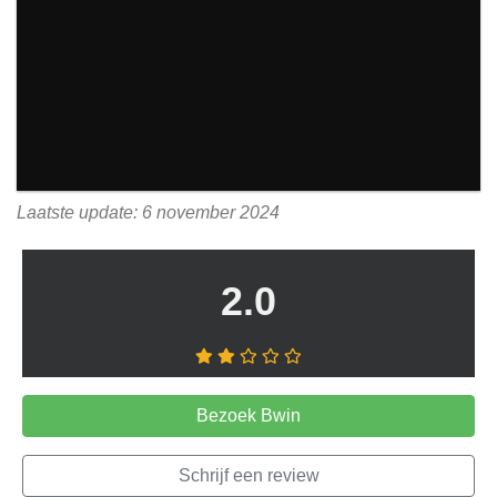
Laatste update: 6 november 2024
2.0
Bezoek Bwin
Schrijf een review