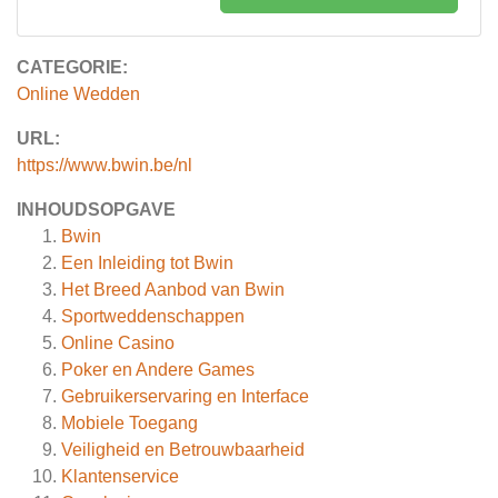
CATEGORIE:
Online Wedden
URL:
https://www.bwin.be/nl
INHOUDSOPGAVE
Bwin
Een Inleiding tot Bwin
Het Breed Aanbod van Bwin
Sportweddenschappen
Online Casino
Poker en Andere Games
Gebruikerservaring en Interface
Mobiele Toegang
Veiligheid en Betrouwbaarheid
Klantenservice