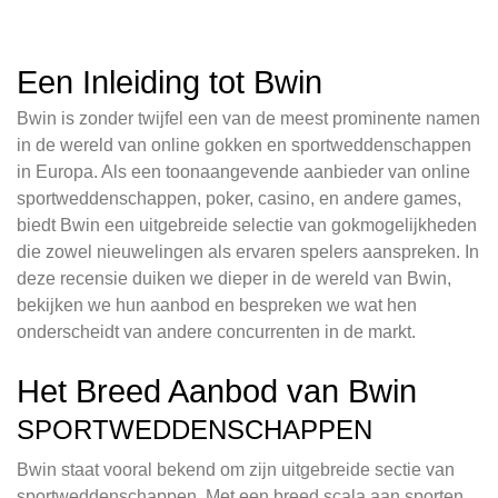
Een Inleiding tot Bwin
Bwin is zonder twijfel een van de meest prominente namen
in de wereld van online gokken en sportweddenschappen
in Europa. Als een toonaangevende aanbieder van online
sportweddenschappen, poker, casino, en andere games,
biedt Bwin een uitgebreide selectie van gokmogelijkheden
die zowel nieuwelingen als ervaren spelers aanspreken. In
deze recensie duiken we dieper in de wereld van Bwin,
bekijken we hun aanbod en bespreken we wat hen
onderscheidt van andere concurrenten in de markt.
Het Breed Aanbod van Bwin
SPORTWEDDENSCHAPPEN
Bwin staat vooral bekend om zijn uitgebreide sectie van
sportweddenschappen. Met een breed scala aan sporten,