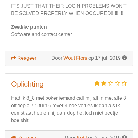
IT'S JUST THAT THEIR LOGIN PROBLEMS WON'T
BE SOLVED PROPERLY WHEN OCCURED!!!!!!!!!!
Zwakke punten
Software and contact center.
Reageer
Door
Wout Flors
op 17 juli 2019
Oplichting
Had ik 8_8 met poker iemand call mij all in met alle 8
off flop a 7 5 turn 6 rover 4 hoe verlies ik dan als ik
een straat heb en hij dan klop het toch niet beetje
boelshit
Reageer
Door
Kuhl
op 2 april 2019