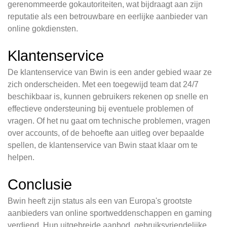
gerenommeerde gokautoriteiten, wat bijdraagt aan zijn
reputatie als een betrouwbare en eerlijke aanbieder van
online gokdiensten.
Klantenservice
De klantenservice van Bwin is een ander gebied waar ze
zich onderscheiden. Met een toegewijd team dat 24/7
beschikbaar is, kunnen gebruikers rekenen op snelle en
effectieve ondersteuning bij eventuele problemen of
vragen. Of het nu gaat om technische problemen, vragen
over accounts, of de behoefte aan uitleg over bepaalde
spellen, de klantenservice van Bwin staat klaar om te
helpen.
Conclusie
Bwin heeft zijn status als een van Europa's grootste
aanbieders van online sportweddenschappen en gaming
verdiend. Hun uitgebreide aanbod, gebruiksvriendelijke