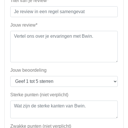
Titel van je review*
Jouw review*
Jouw beoordeling
Sterke punten (niet verplicht)
Zwakke punten (niet verplicht)