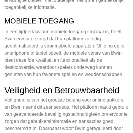
ervaring te bieden, met duidelijke menu's en gemakkelijk
toegankelijke informatie.
MOBIELE TOEGANG
In een tijdperk waarin mobiele toegang cruciaal is, heeft
Bwin ervoor gezorgd dat hun platform volledig
geoptimaliseerd is voor mobiele apparaten. Of je nu op je
smartphone of tablet speelt, de mobiele versie van Bwin
biedt dezelfde kwaliteit en functionaliteit als de
desktopversie, waardoor spelers onderweg kunnen
genieten van hun favoriete spellen en weddenschappen.
Veiligheid en Betrouwbaarheid
Veiligheid is van het grootste belang voor online gokkers,
en Bwin neemt dit zeer serieus. Het platform maakt gebruik
van geavanceerde beveiligingstechnologieën om ervoor te
zorgen dat gebruikersinformatie en transacties goed
beschermd zijn. Daarnaast wordt Bwin gereguleerd door