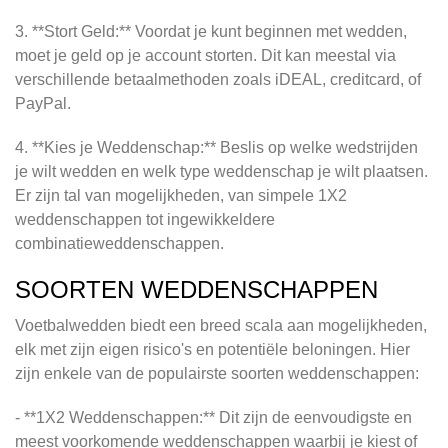
3. **Stort Geld:** Voordat je kunt beginnen met wedden,
moet je geld op je account storten. Dit kan meestal via
verschillende betaalmethoden zoals iDEAL, creditcard, of
PayPal.
4. **Kies je Weddenschap:** Beslis op welke wedstrijden
je wilt wedden en welk type weddenschap je wilt plaatsen.
Er zijn tal van mogelijkheden, van simpele 1X2
weddenschappen tot ingewikkeldere
combinatieweddenschappen.
SOORTEN WEDDENSCHAPPEN
Voetbalwedden biedt een breed scala aan mogelijkheden,
elk met zijn eigen risico's en potentiële beloningen. Hier
zijn enkele van de populairste soorten weddenschappen:
- **1X2 Weddenschappen:** Dit zijn de eenvoudigste en
meest voorkomende weddenschappen waarbij je kiest of