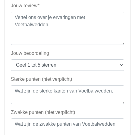
Jouw review*
Jouw beoordeling
Sterke punten (niet verplicht)
Zwakke punten (niet verplicht)