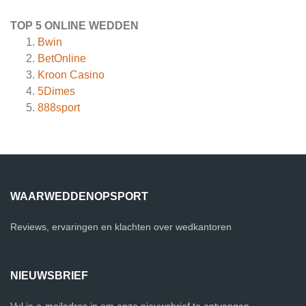
TOP 5 ONLINE WEDDEN
Bwin
BetOnline
Kroon Casino
5Dimes
888sport
WAARWEDDENOPSPORT
Reviews, ervaringen en klachten over wedkantoren
NIEUWSBRIEF