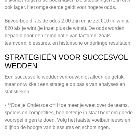
ook lager. Het omgekeerde geldt voor hogere odds.
Bijvoorbeeld, als de odds 2.00 zijn en je zet €10 in, win je
€20 als je wint (je inzet plus de winst). De odds worden
bepaald door een combinatie van factoren, zoals
teamvorm, blessures, en historische onderlinge resultaten.
STRATEGIEËN VOOR SUCCESVOL
WEDDEN
Een succesvolle wedder vertrouwt niet alleen op geluk,
maar ontwikkelt een strategie op basis van analyses en
statistieken:
- **Doe je Onderzoek:** Hoe meer je weet over de teams,
spelers en competities, hoe beter je in staat bent om goede
voorspellingen te doen. Volg het laatste voetbalnieuws en
blijf op de hoogte van blessures en schorsingen.