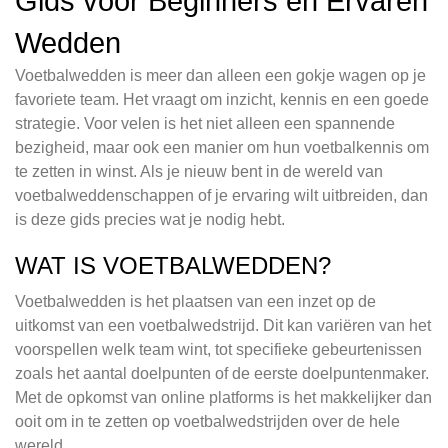
Gids voor Beginners en Ervaren
Wedden
Voetbalwedden is meer dan alleen een gokje wagen op je
favoriete team. Het vraagt om inzicht, kennis en een goede
strategie. Voor velen is het niet alleen een spannende
bezigheid, maar ook een manier om hun voetbalkennis om
te zetten in winst. Als je nieuw bent in de wereld van
voetbalweddenschappen of je ervaring wilt uitbreiden, dan
is deze gids precies wat je nodig hebt.
WAT IS VOETBALWEDDEN?
Voetbalwedden is het plaatsen van een inzet op de
uitkomst van een voetbalwedstrijd. Dit kan variëren van het
voorspellen welk team wint, tot specifieke gebeurtenissen
zoals het aantal doelpunten of de eerste doelpuntenmaker.
Met de opkomst van online platforms is het makkelijker dan
ooit om in te zetten op voetbalwedstrijden over de hele
wereld.