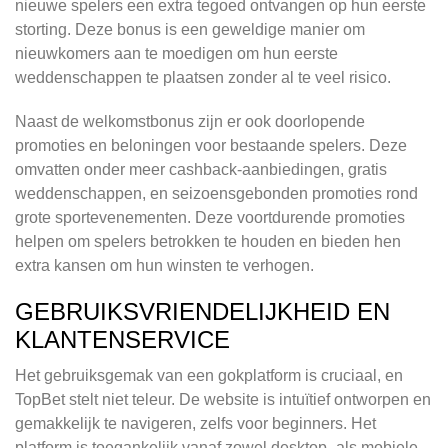
nieuwe spelers een extra tegoed ontvangen op hun eerste
storting. Deze bonus is een geweldige manier om
nieuwkomers aan te moedigen om hun eerste
weddenschappen te plaatsen zonder al te veel risico.
Naast de welkomstbonus zijn er ook doorlopende
promoties en beloningen voor bestaande spelers. Deze
omvatten onder meer cashback-aanbiedingen, gratis
weddenschappen, en seizoensgebonden promoties rond
grote sportevenementen. Deze voortdurende promoties
helpen om spelers betrokken te houden en bieden hen
extra kansen om hun winsten te verhogen.
GEBRUIKSVRIENDELIJKHEID EN
KLANTENSERVICE
Het gebruiksgemak van een gokplatform is cruciaal, en
TopBet stelt niet teleur. De website is intuïtief ontworpen en
gemakkelijk te navigeren, zelfs voor beginners. Het
platform is toegankelijk vanaf zowel desktop- als mobiele