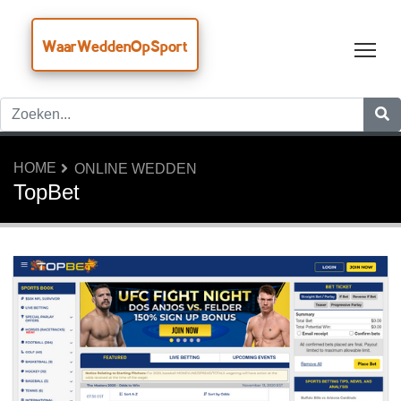
WaarWeddenOpSport
Tog
HOME
ONLINE WEDDEN
TopBet