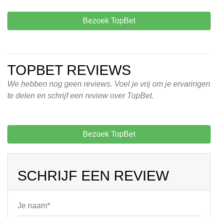
Bezoek TopBet
TOPBET REVIEWS
We hebben nog geen reviews. Voel je vrij om je ervaringen
te delen en schrijf een review over TopBet.
Bezoek TopBet
SCHRIJF EEN REVIEW
Je naam*