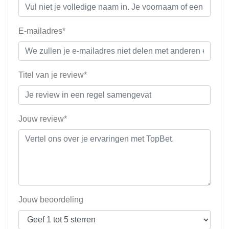
E-mailadres*
Titel van je review*
Jouw review*
Jouw beoordeling