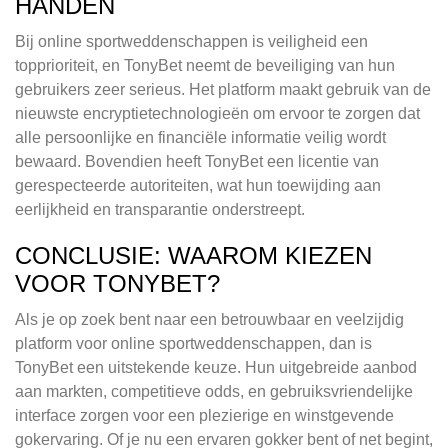
HANDEN
Bij online sportweddenschappen is veiligheid een
topprioriteit, en TonyBet neemt de beveiliging van hun
gebruikers zeer serieus. Het platform maakt gebruik van de
nieuwste encryptietechnologieën om ervoor te zorgen dat
alle persoonlijke en financiële informatie veilig wordt
bewaard. Bovendien heeft TonyBet een licentie van
gerespecteerde autoriteiten, wat hun toewijding aan
eerlijkheid en transparantie onderstreept.
CONCLUSIE: WAAROM KIEZEN
VOOR TONYBET?
Als je op zoek bent naar een betrouwbaar en veelzijdig
platform voor online sportweddenschappen, dan is
TonyBet een uitstekende keuze. Hun uitgebreide aanbod
aan markten, competitieve odds, en gebruiksvriendelijke
interface zorgen voor een plezierige en winstgevende
gokervaring. Of je nu een ervaren gokker bent of net begint,