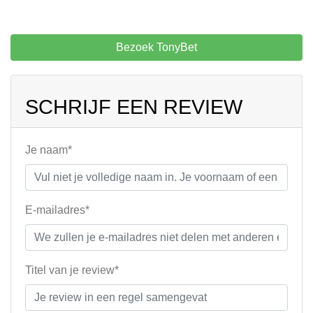
Bezoek TonyBet
SCHRIJF EEN REVIEW
Je naam*
E-mailadres*
Titel van je review*