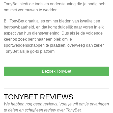
TonyBet biedt de tools en ondersteuning die je nodig hebt
om met vertrouwen te wedden.
Bij TonyBet draait alles om het bieden van kwaliteit en
betrouwbaarheid, en dat komt duidelijk naar voren in elk
aspect van hun dienstverlening. Dus als je de volgende
keer op zoek bent naar een plek om je
sportweddenschappen te plaatsen, overweeg dan zeker
TonyBet als je go-to platform.
Bezoek TonyBet
TONYBET REVIEWS
We hebben nog geen reviews. Voel je vrij om je ervaringen
te delen en schrijf een review over TonyBet.