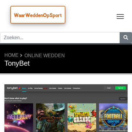
WaarWeddenOpSport
Tog
HOME
ONLINE WEDDEN
TonyBet