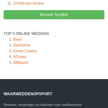
Schrijf een review
Bezoek TonyBet
TOP 5 ONLINE WEDDEN
Bwin
BetOnline
Kroon Casino
5Dimes
888sport
WAARWEDDENOPSPORT
Reviews, ervaringen en klachten over wedkantoren