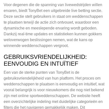
Voor degenen die de spanning van livewedstrijden willen
ervaren, biedt TonyBet een uitgebreide live betting sectie.
Deze sectie stelt gebruikers in staat om weddenschappen
te plaatsen terwijl de actie zich ontvouwt, waardoor een
dynamische en meeslepende ervaring wordt geboden.
Dankzij real-time updates en statistieken kunnen gokkers
weloverwogen beslissingen nemen, wat de kans op
winnende weddenschappen vergroot.
GEBRUIKSVRIENDELIJKHEID:
EENVOUDIG EN INTUÏTIEF
Een van de sterke punten van TonyBet is de
gebruiksvriendelijkheid van hun platform. Het proces om
weddenschappen te plaatsen is eenvoudig en intuïtief, wat
vooral belangrijk is voor nieuwkomers die nog niet bekend
zijn met online sportweddenschappen. De website heeft
een overzichtelijke indeling met duidelijke categorieën en
filters die het navigeren gemakkelijk maken. Dit