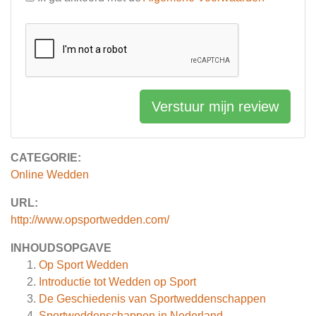
Verstuur mijn review
CATEGORIE:
Online Wedden
URL:
http://www.opsportwedden.com/
INHOUDSOPGAVE
Op Sport Wedden
Introductie tot Wedden op Sport
De Geschiedenis van Sportweddenschappen
Sportweddenschappen in Nederland