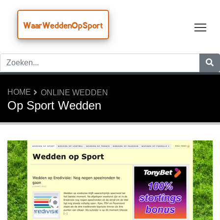
WaarWeddenOpSport
Tog
HOME
ONLINE WEDDEN
Op Sport Wedden