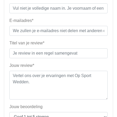
E-mailadres*
Titel van je review*
Jouw review*
Jouw beoordeling