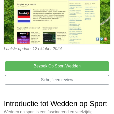
Laatste update: 12 oktober 2024
Bezoek Op Sport Wedden
Schrijf een review
Introductie tot Wedden op Sport
Wedden op sport is een fascinerend en veelzijdig