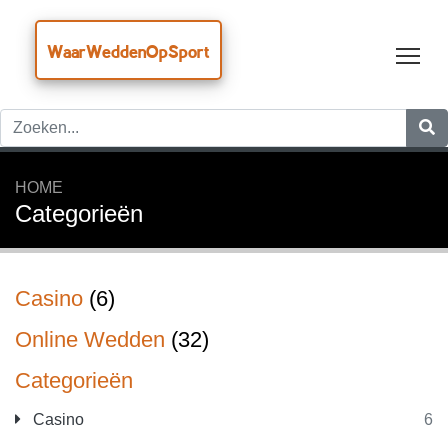
WaarWeddenOpSport
Tog
HOME
Categorieën
Casino
(6)
Online Wedden
(32)
Categorieën
Casino
6