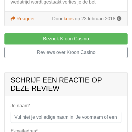
wedatrijd wordt gestaakt verlies je de bet
Reageer
Door
koos
op 23 februari 2018
Bezoek Kroon Casino
Reviews over Kroon Casino
SCHRIJF EEN REACTIE OP
DEZE REVIEW
Je naam*
E-mailadres*