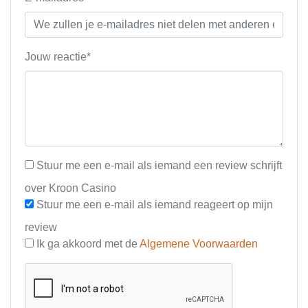
Jouw reactie*
Stuur me een e-mail als iemand een review schrijft
over Kroon Casino
Stuur me een e-mail als iemand reageert op mijn
review
Ik ga akkoord met de
Algemene Voorwaarden