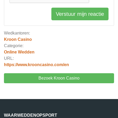
Verstuur mijn reactie
Wedkantoren:
Kroon Casino
Categorie:
Online Wedden
URL:
https://www.krooncasino.com/en
Bezoek Kroon Casino
WAARWEDDENOPSPORT