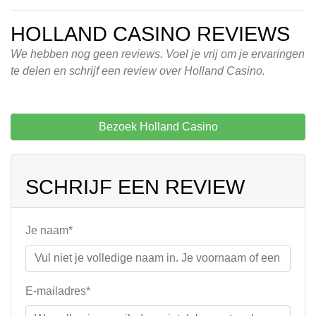
HOLLAND CASINO REVIEWS
We hebben nog geen reviews. Voel je vrij om je ervaringen
te delen en schrijf een review over Holland Casino.
Bezoek Holland Casino
SCHRIJF EEN REVIEW
Je naam*
E-mailadres*