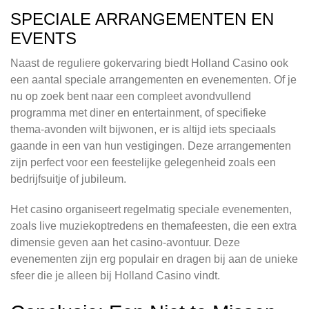
SPECIALE ARRANGEMENTEN EN
EVENTS
Naast de reguliere gokervaring biedt Holland Casino ook
een aantal speciale arrangementen en evenementen. Of je
nu op zoek bent naar een compleet avondvullend
programma met diner en entertainment, of specifieke
thema-avonden wilt bijwonen, er is altijd iets speciaals
gaande in een van hun vestigingen. Deze arrangementen
zijn perfect voor een feestelijke gelegenheid zoals een
bedrijfsuitje of jubileum.
Het casino organiseert regelmatig speciale evenementen,
zoals live muziekoptredens en themafeesten, die een extra
dimensie geven aan het casino-avontuur. Deze
evenementen zijn erg populair en dragen bij aan de unieke
sfeer die je alleen bij Holland Casino vindt.