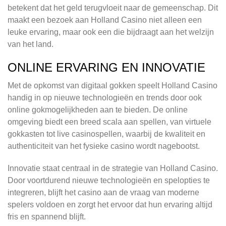
betekent dat het geld terugvloeit naar de gemeenschap. Dit
maakt een bezoek aan Holland Casino niet alleen een
leuke ervaring, maar ook een die bijdraagt aan het welzijn
van het land.
ONLINE ERVARING EN INNOVATIE
Met de opkomst van digitaal gokken speelt Holland Casino
handig in op nieuwe technologieën en trends door ook
online gokmogelijkheden aan te bieden. De online
omgeving biedt een breed scala aan spellen, van virtuele
gokkasten tot live casinospellen, waarbij de kwaliteit en
authenticiteit van het fysieke casino wordt nagebootst.
Innovatie staat centraal in de strategie van Holland Casino.
Door voortdurend nieuwe technologieën en spelopties te
integreren, blijft het casino aan de vraag van moderne
spelers voldoen en zorgt het ervoor dat hun ervaring altijd
fris en spannend blijft.