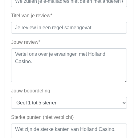
Titel van je review*
Jouw review*
Jouw beoordeling
Sterke punten (niet verplicht)